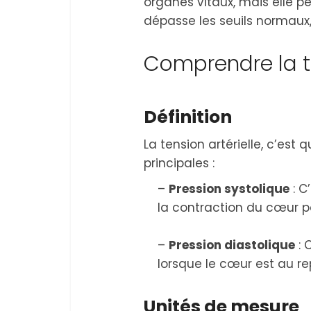
organes vitaux, mais elle p
dépasse les seuils normaux,
Comprendre la te
Définition
La tension artérielle, c’est q
principales :
–
Pression systolique
: C
la contraction du cœur p
–
Pression diastolique
: 
lorsque le cœur est au r
Unités de mesure